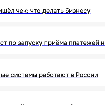
т
ишёл чек: что делать бизнесу
т
ст по запуску приёма платежей н
т
я
ые системы работают в России
т