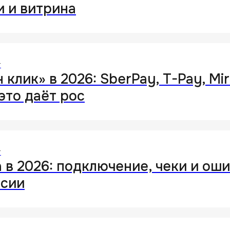
 и витрина
т
 клик» в 2026: SberPay, T-Pay, Mir
это даёт рос
т
a в 2026: подключение, чеки и ош
рсии