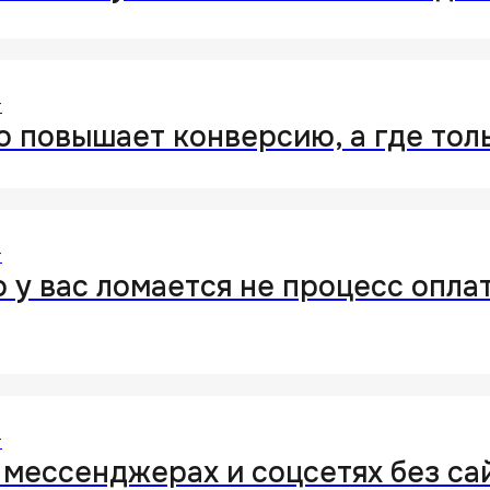
т
о повышает конверсию, а где тол
т
о у вас ломается не процесс опла
т
 мессенджерах и соцсетях без сай