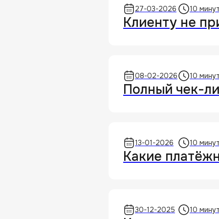
27-03-2026
10 мину
Клиенту не пр
08-02-2026
10 мину
Полный чек-ли
Подпишитесь на нашу рассылку
Чтобы первыми получать полезные материалы
и всегда быть в курсе всех новостей и обновлений
Prodamus
13-01-2026
10 мину
Подписатьс
Какие платёжн
Нажимая на кнопку «Подписаться», я даю
согласие
на получение
рекламной рассылки и обработку персональных данных
30-12-2025
10 мину