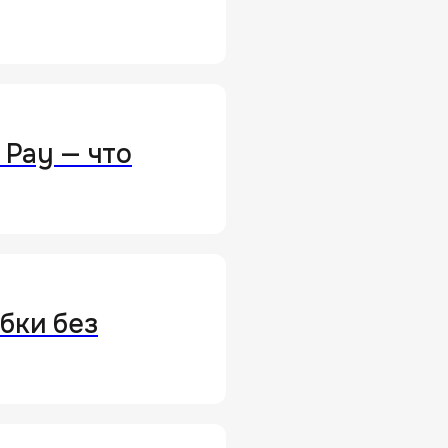
 Pay — что
ибки без