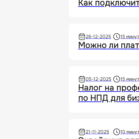
Как подключит
О медиа-проекте Prodamus «Знание — деньги»
26-12-2025
15 мину
Можно ли плат
Пишем обо всём, что может быть полезно
самозанятым и ИП.
Политик
05-12-2025
15 мину
Налог на проф
по НПД для би
21-11-2025
10 мину