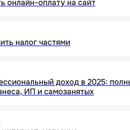
ь онлайн-оплату на сайт
т
ить налог частями
а конфиденциальности
т
ессиональный доход в 2025: полн
знеса, ИП и самозанятых
т