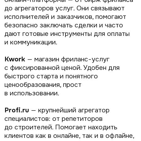
В 2025 году тренд — комбинировать
запись с автоматической оплатой
и напоминаниями, что повышает
посещаемость и снижает количество
отмен в последний момент.
Маркетинг и реклама
Чтобы привлекать клиентов напрямую,
самозанятому нужен маркетинг —
от соцсетей и рассылок до создания
сайта и креативного контента. Такие
сервисы помогают выстраивать личный
бренд, привлекать целевую аудиторию
и обеспечивать стабильный поток
заказов.
VK Реклама
— единая платформа для
запуска рекламных кампаний
во ВКонтакте, Одноклассниках
и на проектах VK. Сильная сторона —
огромный охват русскоязычной