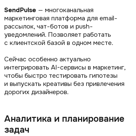
Для водителей такси и курьеров
основной сервис — это агрегатор
заказов, например, Яндекс Про. Эта
платформа самозанятых полностью
организует их работу: предоставляет
заказы, рассчитывает маршруты,
принимает оплату и перечисляет доход.
Особенности:
крупнейший агрегатор
для таксистов и курьеров.
Предоставляет заказы, рассчитывает
маршруты, принимает оплату
и переводит доход.
Преимущества:
стабильный поток
работы, гибкий график, интеграция
с навигацией и картами; возможность
работать без собственного автомобиля
(например, пешим или велокурьером —
или через таксопарк).
Кому подойдёт:
тем, кто мобилен