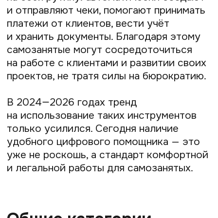
модули. Основная их задача —
автоматизировать платеж
и формирование чека, чтобы доход
учитывался корректно.
Основные требования ФНС
по автоматизации платежей:
Формирование и отправка чеков
в электронном виде
Интеграция с онлайн-кассами
по 54-ФЗ
Соответствие стандартам
безопасности
Prodamus
— платёжный модуль с 16
способами оплаты, включая карты, СБП
и Яндекс Сплит. Работает без онлайн-
кассы: чеки формируются
и автоматически отправляются в ФНС.