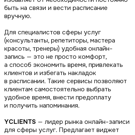
Notion, Trello, Todoist
— популярные
платформы для ведения личных
и рабочих задач, базы знаний
и планирования.
Finmap и CoinKeeper
— для учёта
финансов, анализа доходов и расходов
в реальном времени.
Современные предприниматели
стараются совмещать таск-менеджеры
с финансовой аналитикой, чтобы
не только планировать задачи,
но и прогнозировать прибыль.
Создание сайтов и контента
Личный сайт-визитка или портфолио —
мощный инструмент для презентации
услуг и привлечения клиентов.
Современные конструкторы позволяют