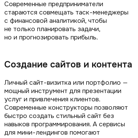
их в ФНС.
«Мой налог».
Официальное приложение
от ФНС для регистрации самозанятости,
формирования чеков и уплаты налога.
Полностью бесплатно, удобно
в использовании, подходит для работы
в «ручном» режиме. Необходимо тем,
у кого не настроена автоматизация
уплаты налога.
Сервисы от банков.
В качестве аналога
«Моего налога» «Т-Банк», «Сбер»
и другие финансовые организации
предлагают свои решения.
В их приложениях можно
зарегистрировать самозанятость,
привязать карту для получения дохода
и настроить автоматический учёт
поступлений и уплату налога. Удобная
возможность для тех, кто хочет
принимать оплаты на существующий
банковский счёт.