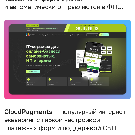
интерфейсом.
Такском
— крупный оператор ЭДО
с расширенной интеграцией
в бухгалтерские программы. Подходит
компаниям, работающим с большим
количеством контрагентов.
1С-ЭДО
— решение для пользователей
1С, позволяющее обмениваться
документами прямо из программы учёта.
Удобно для автоматизации и сокращения
ошибок при переносе данных.
С 2025 года в пилотном режиме
внедряется ЭДО для самозанятых, что
помогает крупным заказчикам
и исполнителям повысить юридическую
прозрачность и автоматизировать
документооборот.
Поиск клиентов