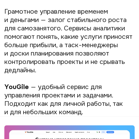
и хочет регулировать свой доход.
У курьеров и водителей такси много
работы — нужно постоянно быть
в движении и много общаться с людьми.
Сотрудник может самостоятельно
выбирать, сколько часов работать
и когда отдыхать — здесь нет чётких
графиков и штрафов.
Агрегаторы подработок
Сервисы вроде YouDo или «Профи»
позволяют находить исполнителей для
самых разных задач — от ремонта
бытовой техники до юридических
консультаций. Самозанятые могут
зарегистрироваться на таких
платформах и брать заказы в своей
сфере компетенций, получая стабильный
поток клиентов.
Работа найдётся для каждого: