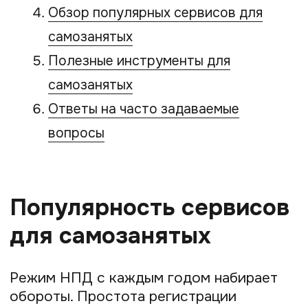
и отправляют чеки, помогают принимать
платежи от клиентов, вести учёт
и хранить документы. Благодаря этому
самозанятые могут сосредоточиться
на работе с клиентами и развитии своих
проектов, не тратя силы на бюрократию.
В 2024—2026 годах тренд
на использование таких инструментов
только усилился. Сегодня наличие
удобного цифрового помощника — это
уже не роскошь, а стандарт комфортной
и легальной работы для самозанятых.
Общие категории
сервисов для
самозанятых
Весь спектр цифровых помощников
можно условно разделить на несколько