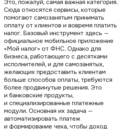
Работа с документами
Отношения между заказчиком
и исполнителем должны быть
оформлены документально. Обычно это
договор и акты выполненных работ.
Чтобы не обмениваться бумажными
копиями, используются сервисы
электронного документооборота (ЭДО).
Они позволяют удалённо создавать,
согласовывать и подписывать
документы электронной подписью,
делая процесс быстрым, законным
и прозрачным.
Контур.Диадок
— один из лидеров
рынка ЭДО. Обеспечивает обмен
юридически значимыми документами
с контрагентами, работает в роуминге
с другими операторами, удобен в веб-
интерфейсе.