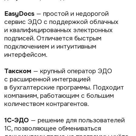
быть на связи и вести расписание
вручную.
Для специалистов сферы услуг
(консультанты, репетиторы, мастера
красоты, тренеры) удобная онлайн-
запись — это не просто комфорт,
а способ экономить время, привлекать
клиентов и избегать накладок
в расписании. Такие сервисы позволяют
клиентам самостоятельно выбрать
удобное время, внести предоплату
и получить напоминания.
YCLIENTS
— лидер рынка онлайн-записи
для сферы услуг. Предлагает виджет
для сайта и соцсетей, журнал записи,
аналитику и SMS-напоминания. Сильная
сторона — полный цикл автоматизации
и интеграции с CRM и платёжными
сервисами.