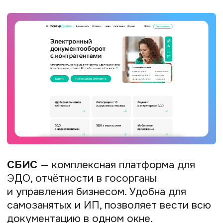
VK Работа
— сервис внутри ВКонтакте
для поиска исполнителей и заказчиков,
включая подработку.
Самозанятые.РФ
— новый маркетплейс
позволяет размещать свои услуги
и откликаться на вакансии, где
проверенные компанию ищут
подрядчика-плательщика НПД.
Запись клиентов
Для самозанятых, работающих в сфере
услуг (консультанты, репетиторы,
мастера красоты, тренеры), критически
важна удобная система записи. Сервисы
онлайн-записи позволяют клиентам
самостоятельно выбирать удобное
время в календаре специалиста, вносить
предоплату и получать напоминания. Это
избавляет от необходимости постоянно