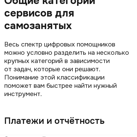
CloudPayments
— популярный интернет-
эквайринг с гибкой настройкой
платёжных форм и поддержкой СБП.
Robokassa
— проверенный сервис
с большим выбором способов оплаты
и ежемесячной платой
за использование.
Банковские решения
— подходят для
тех, кто хочет принимать платежи
напрямую через банк с интеграцией
в мобильные приложения.