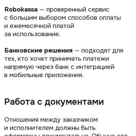
Главный вопрос предпринимателей — где
найти клиентов и заказы. Для этого есть
онлайн-платформы — от бирж фриланса
до агрегаторов услуг. Они связывают
исполнителей и заказчиков, помогают
безопасно заключать сделки и часто
дают готовые инструменты для оплаты
и коммуникации.
Kwork
— магазин фриланс-услуг
с фиксированной ценой. Удобен для
быстрого старта и понятного
ценообразования, прост
в использовании.
Profi.ru
— крупнейший агрегатор
специалистов: от репетиторов
до строителей. Помогает находить
клиентов как в онлайне, так и в офлайне,
есть система проверенных отзывов.
FL.ru
— одна из старейших бирж