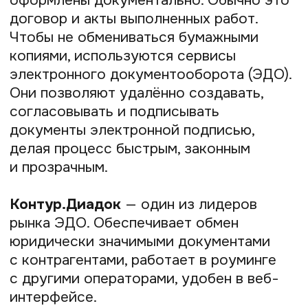
фриланса в РФ, ориентирована на digital-
услуги. Отличается крупными проектами
и профессиональной аудиторией.
YouDo
— сервис для поиска локальных
исполнителей на бытовые и деловые
задачи. Удобен для тех, кто работает
«в поле» или совмещает офлайн
и онлайн.
Avito Услуги
— площадка для
размещения объявлений и поиска
заказов в своём городе.