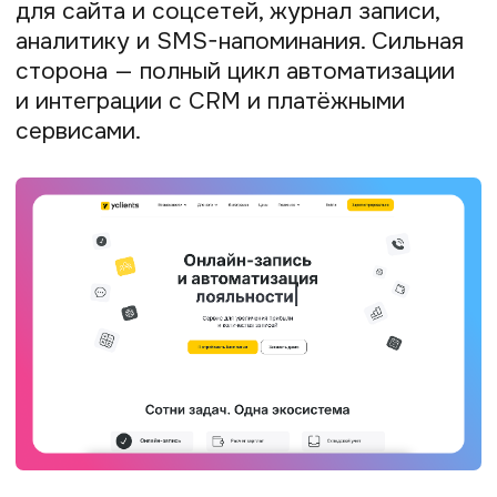
быстро создать стильный сайт без
навыков программирования. А сервисы
для мини-лендингов помогают
оформлять продажи прямо из соцсетей.
Tilda Publishing
— популярный
конструктор сайтов для создания
лендингов, портфолио и блогов. Сильная
сторона — библиотека готовых блоков,
современный дизайн и адаптивность под
любые устройства.
Craftum
— недорогой сервис отличается
интуитивным интерфейсом
и возможностью собрать сайт-визитку
или небольшой интернет-магазин
за пару часов.
Taplink и Prodamus. Linkrr
— сервисы
для мини-лендингов и управления
продажами через соцсети. Удобны для
тех, кто принимает заказы прямо
из социальных сетей.