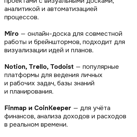
Сегодня существует десятки сервисов,
которые помогают самозанятым
автоматизировать работу, находить
клиентов, получать оплату и вести
документы без лишней бюрократии.
Собрали конкретные примеры
инструментов, которые
зарекомендовали себя на рынке и будут
полезны как для бизнеса, так и для
самих плательщиков НПД.
Платёжные сервисы
Главный страх многих самозанятых —
это налоги и оформление платежей.
Часто из-за сложных или неудобных
способов оплаты клиенты уходят.
Сервисы из списка решают эту
проблему: они позволяют принять
оплату, формировать чеки и отправить