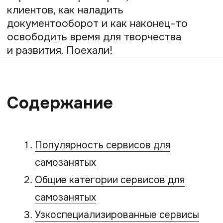
Популярность сервисов
для самозанятых
Режим НПД с каждым годом набирает
обороты. Простота регистрации
и низкая налоговая ставка привлекают
все больше специалистов из самых
разных сфер. На конец 2024 года
количество зарегистрированных
самозанятых в России превысило 12 млн
человек.
Но вместе с удобством приходят
и новые задачи: нужно вовремя
формировать чеки, следить за налогами,
хранить документы и принимать оплату
разными способами. Если делать всё
вручную, легко запутаться и потерять
время. Именно поэтому всё большую
популярность набирают цифровые
сервисы для самозанятых. Они берут
на себя рутину: автоматически создают