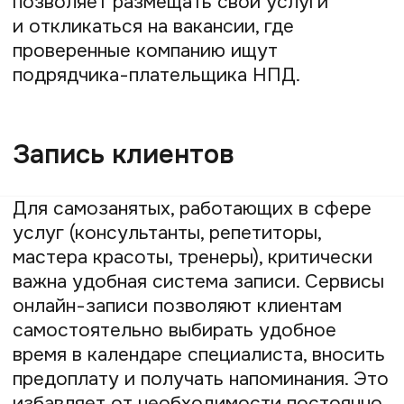
WEEEK
— российский таск-менеджер,
сочетающий канбан-доски, календарь,
базу знаний и CRM. Удобен для
комплексного планирования и учёта
клиентов.
Kaiten
— гибкая система для управления
проектами с визуальными досками,
аналитикой и автоматизацией
процессов.
Miro
— онлайн-доска для совместной
работы и брейнштормов, подходит для
визуализации идей и планов.