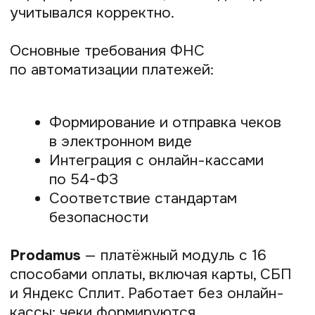
СБИС
— комплексная платформа для
ЭДО, отчётности в госорганы
и управления бизнесом. Удобна для
самозанятых и ИП, позволяет вести всю
документацию в одном окне.
EasyDocs
— простой и недорогой
сервис ЭДО с поддержкой облачных
и квалифицированных электронных
подписей. Отличается быстрым
подключением и интуитивным