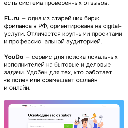
аудитории и гибкие настройки
таргетинга.
SendPulse
— многоканальная
маркетинговая платформа для email-
рассылок, чат-ботов и push-
уведомлений. Позволяет работать
с клиентской базой в одном месте.
Сейчас особенно актуально
интегрировать AI-сервисы в маркетинг,
чтобы быстро тестировать гипотезы