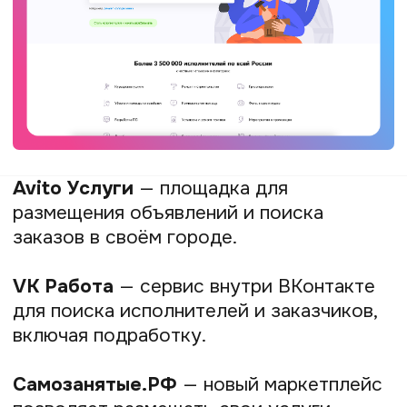
и выпускать креативы без привлечения
дорогих дизайнеров.
Аналитика и планирование
задач
Грамотное управление временем
и деньгами — залог стабильного роста
для самозанятого. Сервисы аналитики
помогают понять, какие услуги приносят
больше прибыли, а таск-менеджеры
и доски планирования позволяют
контролировать проекты и не срывать
дедлайны.
YouGile
— удобный сервис для
управления проектами и задачами.
Подходит как для личной работы, так
и для небольших команд.