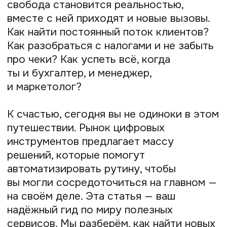
и развития. Поехали!
Содержание
Популярность сервисов для
самозанятых
Общие категории сервисов для
самозанятых
Узкоспециализированные сервисы
Обзор популярных сервисов для
самозанятых
Полезные инструменты для
самозанятых
Ответы на часто задаваемые
вопросы