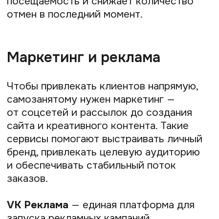
сервисы
Помимо универсальных платформ, есть
решения, созданные под конкретные
профессии и задачи. Они позволяют
быстрее находить заказы в своей нише,
работать безопасно и развивать
профессиональную репутацию.
Сервисы для фрилансеров
Специалисты из digital-сферы ищут
заказчиков и подрядчиков на биржах
фриланса и в профильных сообществах.
Крупнейшие площадки в России для
программистов, дизайнеров,
копирайтеров, маркетологов — FL.ru
и Kwork.
Такая биржа — это целая экосистема