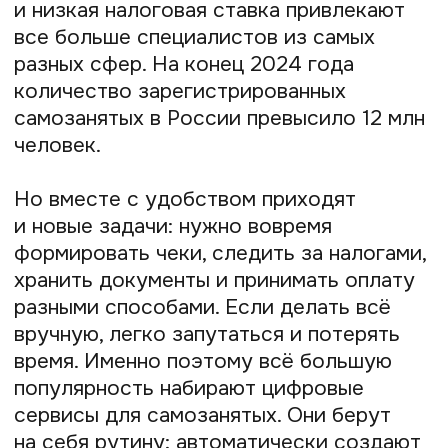
крупных категорий в зависимости
от задач, которые они решают.
Понимание этой классификации
поможет вам быстрее найти нужный
инструмент.
Платежи и отчётность
Это, пожалуй, самая важная категория.
Сюда относятся сервисы, которые
помогают самозанятым принимать
оплату от клиентов и вовремя платить
налог. Базовый инструмент здесь —
официальное мобильное приложение
«Мой налог» от ФНС. Однако для
бизнеса, работающего с десятками
исполнителей, и для самозанятых,
желающих предоставить клиентам
больше способов оплаты, требуются
более продвинутые решения. Это
и банковские продукты,
и специализированные платежные