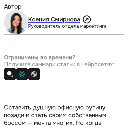
Оставить душную офисную рутину
позади и стать своим собственным
боссом — мечта многих. Но когда
свобода становится реальностью,
вместе с ней приходят и новые вызовы.
Как найти постоянный поток клиентов?
Как разобраться с налогами и не забыть
про чеки? Как успеть всё, когда
ты и бухгалтер, и менеджер,
и маркетолог?
К счастью, сегодня вы не одиноки в этом
путешествии. Рынок цифровых
инструментов предлагает массу
решений, которые помогут
автоматизировать рутину, чтобы
вы могли сосредоточиться на главном —
на своём деле. Эта статья — ваш
надёжный гид по миру полезных
сервисов. Мы разберём, как найти новых
клиентов, как наладить
документооборот и как наконец-то
освободить время для творчества