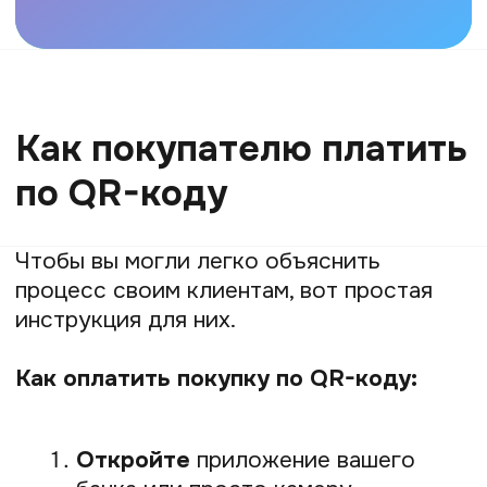
Как клиенты оплачивают покупки
по QR-коду — через приложение
банка или картой?
Оплата происходит через приложение
банка. Деньги списываются напрямую
с банковского счёта клиента, к которому
привязано приложение. Выбор
конкретной карты или счёта для
списания клиент делает внутри
приложения.
Что делать, если клиент оплатил
по QR-коду, но деньги
не поступили?
Такое случается крайне редко. Сначала
попросите клиента проверить статус