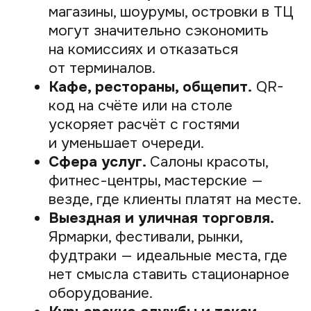
Вам больше не нужно следить
за поступлением денег или разбираться
с чеками, ведь Prodamus всё сделает
за вас. Вы получаете не просто QR-
эквайринг, а надёжного партнёра,
который берёт на себя всю платёжную
рутину, пока вы занимаетесь развитием
своего дела.
Оставьте заявку
на подключение платёжного
модуля Prodamus и принимайте
оплату по России и всему миру: