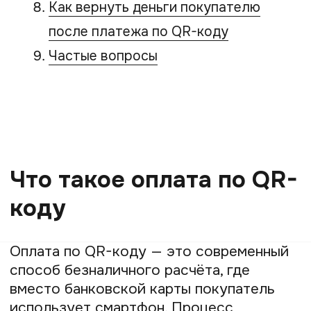
Существует два основных вида QR-
кодов для оплаты, о которых важно
знать:
Статический QR-код.
Это код
«многоразового» использования.
Он содержит только платёжные
реквизиты вашего бизнеса.
Вы можете распечатать его один
раз и разместить на кассе или
на сайте. При оплате клиент
сканирует код и самостоятельно
вводит сумму покупки в своём
банковском приложении.
Динамический QR-код.
Этот код
генерируется индивидуально для