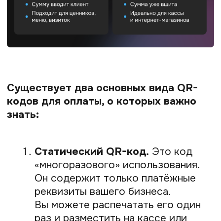
Деньги поступают на счёт мгновенно.
А как этот процесс выглядит для вашего
клиента? Всё интуитивно понятно
и занимает меньше минуты.
Вот пошаговый путь покупателя:
Сканирование.
Клиент открывает
камеру на смартфоне или заходит
в своё банковское приложение
и выбирает опцию «Оплата по QR»
Переход к оплате.
После
наведения камеры на код телефон
автоматически распознаёт его