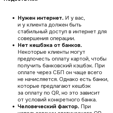
подключить QR-коды
и принимать платежи
Процесс подключения прост и не займёт
много времени. Вот общая схема
действий:
Откройте расчётный счёт.
Если
у вас его ещё нет, необходимо
открыть счёт в банке как ИП,
ООО или самозанятый (в статусе
ИП).
Выберите поставщика услуги.
Вы можете обратиться напрямую
в свой банк или использовать
платёжный модуль, например
Prodamus. Второй вариант намного
удобнее, так как он предлагает
больше возможностей.
Заключите договор.
С банком или
платёжным модулем заключается
договор на приём платежей. Чаще