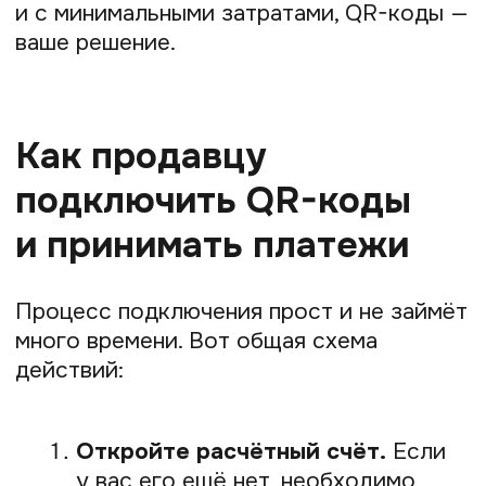
Откройте
приложение вашего
банка или просто камеру
на смартфоне.
Отсканируйте
QR-код, который
предоставил продавец.
Проверьте
в открывшемся
приложении банка сумму
и название магазина.
Подтвердите
платёж удобным для
вас способом.
Готово!
Вы получите уведомление
об успешной оплате.
Весь процесс занимает не более 30
секунд. Это быстрее, чем доставать
карту, вставлять её в терминал
и вводить PIN-код.
Различные типы QR-