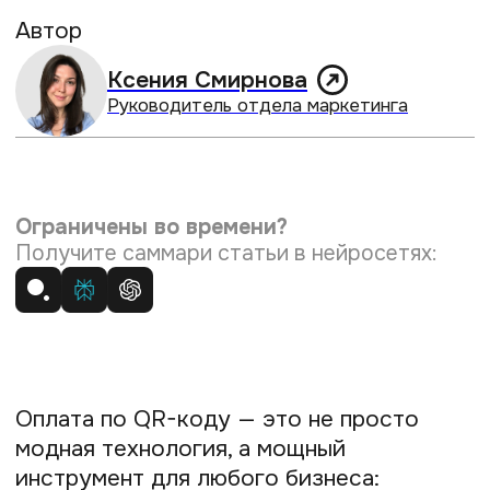
Оплата по QR-коду — это не просто
модная технология, а мощный
инструмент для любого бизнеса:
от самозанятого кондитера до крупного
интернет-магазина. Этот способ
помогает экономить на покупке
платёжных терминалов, ускоряет
обслуживание и делает процесс покупки
для клиентов максимально простым.
Но как всё это работает на практике?
Как принять оплату по QR-коду
легально, если вы самозанятый, ИП или
ООО? Из этой статьи вы узнаете, как
быстро и без лишних затрат внедрить
QR-платежи и почему это будет выгодно
именно для вашего дела.
Содержание