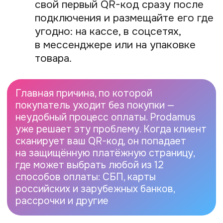
платёжных терминалов. Это удобно,
быстро и выгодно.
Нужно ли открывать расчётный
счёт, чтобы принимать оплату
по QR-коду?
Да, для приёма платежей от клиентов
необходимо иметь расчётный счёт
в банке. Именно на него будут поступать
деньги от продаж.
Можно ли подключить оплату
по QR-коду самозанятому
или ИП?
Да, конечно. И самозанятые,
и индивидуальные предприниматели
могут легко подключить приём оплаты