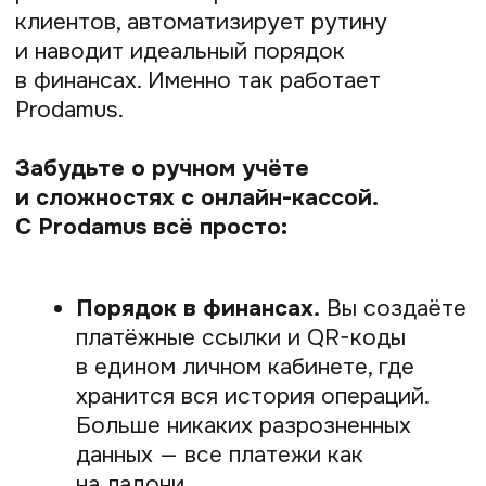
Там будет возможность сделать
возврат
Подтверждение
. Вы указываете
сумму возврата (полную или
частичную) и подтверждаете
операцию.
Зачисление покупателю.
Как
правило, это происходит в течение
нескольких минут, но в
зависимости от банка покупателя
это может занять до 3 рабочих
дней.
Оплата по QR-коду — это простой,
безопасный и универсальный
инструмент, который работает
на любом смартфоне с камерой, будь
то Android или iOS, и не требует наличия
NFC-чипа
Ответы на часто