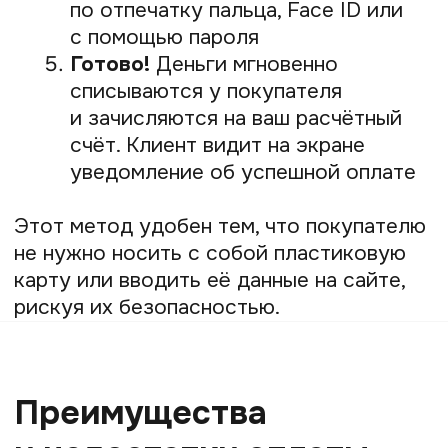
за оплату по QR, но это зависит
от условий конкретного банка.
Человеческий фактор.
При
использовании статического QR-
кода есть минимальный риск, что
клиент ошибётся при вводе суммы.
Непривычность.
Часть аудитории,
особенно старшего возраста,
может с недоверием относиться
к новому способу оплаты
и не знать, как им пользоваться.
Мнение эксперта
Ксения Смирнова, руководитель отдела
маркетинга Prodamus:
«Многие предприниматели до сих пор
думают, что QR-код — это просто замена
эквайринга. Но это целая экосистема.
Например, наш QR-код в Prodamus —
универсальный. Клиент сканирует один
код, а внутри ему доступны 12 способов
оплаты: от СБП и карт до рассрочек
и зарубежных карт. Это не просто