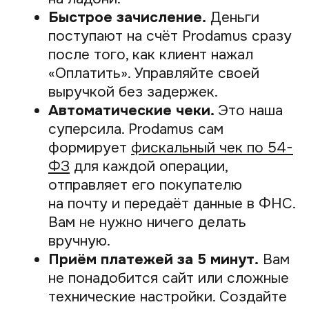
задаваемые вопросы
Что такое оплата по QR-коду
простыми словами?
Это способ заплатить за товар или
услугу с помощью смартфона.
Вы сканируете камерой специальный
квадратный код, после чего у вас
появляется готовая форма для оплаты.
Какие преимущества даёт
бизнесу приём оплаты по QR-
коду?
Основные плюсы — это быстрое
зачисление денег на счёт и отсутствие
затрат на покупку и обслуживание