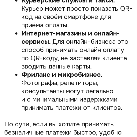
+7
Оставить заявку
Я даю
согласие
на обработку персональных
данных
Я даю
согласие
на получение рекламной
информации
Как покупателю платить
по QR-коду
Чтобы вы могли легко объяснить
процесс своим клиентам, вот простая
инструкция для них.
Как оплатить покупку по QR-коду: