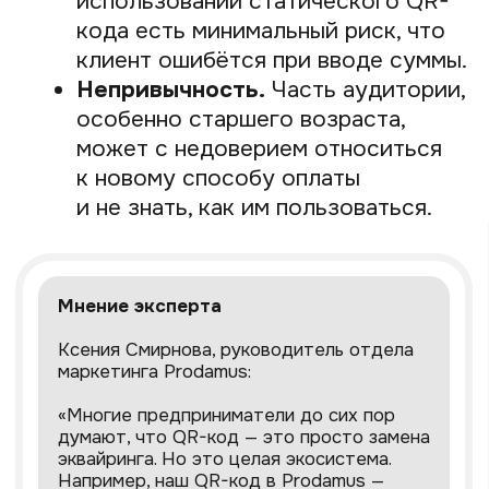
всего это происходит онлайн
через оферту.
Получите свой QR-код.
После
подключения вам предоставят
доступ в личный кабинет, где
вы сможете сгенерировать свой
статический QR-код или создать
динамические коды для каждой
продажи.
Prodamus: не просто QR-
код, а готовая платёжная
модель для вашего бизнеса
Представьте, что вы можете не просто
принимать платежи по QR-коду,
а получить целую систему, которая
работает на вас: привлекает больше
клиентов, автоматизирует рутину
и наводит идеальный порядок
в финансах. Именно так работает