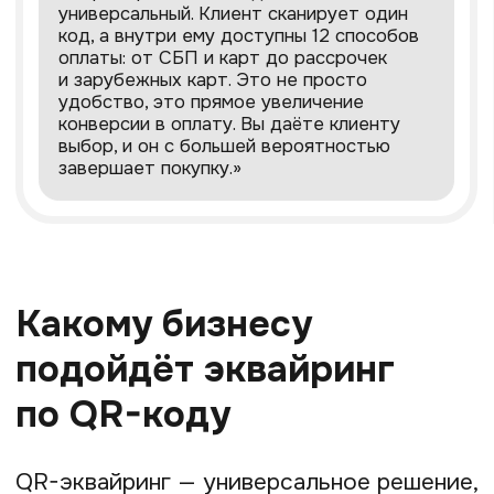
Prodamus.
Забудьте о ручном учёте
и сложностях с онлайн-кассой.
С Prodamus всё просто:
Порядок в финансах.
Вы создаёте
платёжные ссылки и QR-коды
в едином личном кабинете, где
хранится вся история операций.
Больше никаких разрозненных
данных — все платежи как
на ладони.
Быстрое зачисление.
Деньги
поступают на счёт Prodamus сразу
после того, как клиент нажал
«Оплатить». Управляйте своей
выручкой без задержек.
Автоматические чеки.
Это наша
суперсила. Prodamus сам
формирует
фискальный чек по 54-
ФЗ
для каждой операции,
отправляет его покупателю