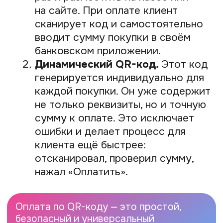
и предлагает открыть страницу
оплаты в приложении банка
Проверка данных.
На экране
появляется информация: название
вашего магазина (или ФИО, если
вы ИП/самозанятый) и сумма. Если
код динамический, сумма уже
вписана. Если статический —
клиент вводит её вручную
Подтверждение.
Покупатель
выбирает счёт, с которого будут
списаны деньги, и подтверждает
операцию привычным способом:
по отпечатку пальца, Face ID или
с помощью пароля
Готово!
Деньги мгновенно
списываются у покупателя
и зачисляются на ваш расчётный
счёт. Клиент видит на экране
уведомление об успешной оплате
Этот метод удобен тем, что покупателю
не нужно носить с собой пластиковую