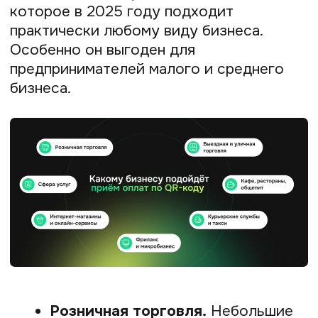
на почту и передаёт данные в ФНС.
Вам не нужно ничего делать
вручную.
Приём платежей за 5 минут.
Вам
не понадобится сайт или сложные
технические настройки. Создайте
свой первый QR-код сразу после
подключения и размещайте его где
угодно: на кассе, в соцсетях,
в мессенджере или на упаковке
товара.
Главная причина, по которой
покупатель уходит без покупки —
неудобный процесс оплаты. Prodamus
уже решает эту проблему. Когда клиент
сканирует ваш QR-код, он попадает
на защищённую платёжную страницу,
где может выбрать любой из 12
способов оплаты: СБП, карты
российских и зарубежных банков,
рассрочки и другие