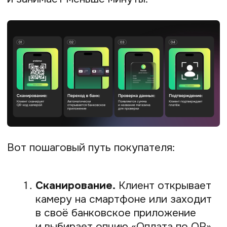
Преимущества:
Не нужно оборудование.
Забудьте о покупке или аренде
дорогих POS-терминалов. Всё, что
вам нужно, — это сам QR-код,
который можно показать на экране
смартфона, планшета или просто
распечатать на листе бумаги.
Быстрое зачисление.
Деньги
поступают на ваш расчётный счёт
в течение нескольких секунд после
оплаты, даже в выходные
и праздники. Это улучшает
управляемость финансов
и помогает избежать кассовых
разрывов.
Удобство для клиентов.
Всё
больше людей предпочитают
платить смартфоном.
Предоставляя им такую
возможность, вы повышаете