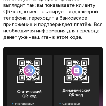
каждой покупки. Он уже содержит
не только реквизиты, но и точную
сумму к оплате. Это исключает
ошибки и делает процесс для
клиента ещё быстрее:
отсканировал, проверил сумму,
нажал «Оплатить».
Оплата по QR-коду — это простой,
безопасный и универсальный
инструмент, который работает
на любом смартфоне с камерой, будь
то Android или iOS, и не требует наличия
NFC-чипа
Как работает оплата
по QR-коду
Для предпринимателя магия QR-
платежей заключается в их простоте.