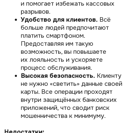
Курьерские службы и такси.
Курьер может просто показать QR-
код на своём смартфоне для
приёма оплаты.
Интернет-магазины и онлайн-
сервисы.
Для онлайн-бизнеса это
способ принимать онлайн оплату
по QR-коду, не заставляя клиента
вводить данные карты.
Фриланс и микробизнес.
Фотографы, репетиторы,
консультанты могут легально
и с минимальными издержками
принимать платежи от клиентов.
По сути, если вы хотите принимать
безналичные платежи быстро, удобно
и с минимальными затратами, QR-коды —
ваше решение.
Как продавцу