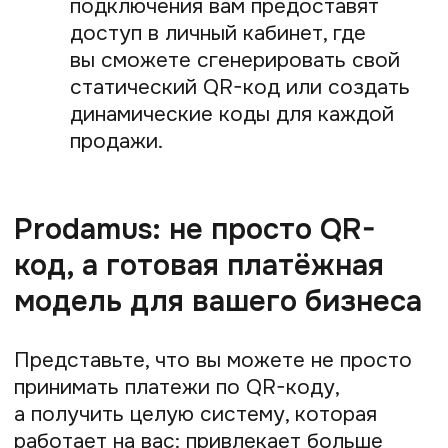
Как вернуть деньги
покупателю после
платежа по QR-коду
Возврат средств за покупку, оплаченную
по QR-коду, — стандартная процедура,
которая не вызовет у вас сложностей.
Порядок действий:
Запрос от покупателя.
Клиент
обращается к вам с просьбой
о возврате. Ему нужно
предоставить электронный чек или
информацию о платеже.
Оформление возврата.
Вы заходите в личный кабинет
своего банка или платёжного
модуля (например, Prodamus)
и находите нужную транзакцию.