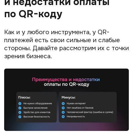
удобство, это прямое увеличение
конверсии в оплату. Вы даёте клиенту
выбор, и он с большей вероятностью
завершает покупку.»
Какому бизнесу
подойдёт эквайринг
по QR-коду
QR-эквайринг — универсальное решение,
которое в 2025 году подходит
практически любому виду бизнеса.
Особенно он выгоден для
предпринимателей малого и среднего
бизнеса.