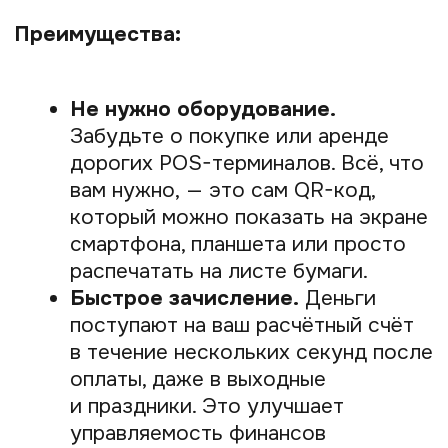
Розничная торговля.
Небольшие
магазины, шоурумы, островки в ТЦ
могут значительно сэкономить
на комиссиях и отказаться
от терминалов.
Кафе, рестораны, общепит.
QR-
код на счёте или на столе
ускоряет расчёт с гостями
и уменьшает очереди.
Сфера услуг.
Салоны красоты,
фитнес-центры, мастерские —
везде, где клиенты платят на месте.
Выездная и уличная торговля.
Ярмарки, фестивали, рынки,
фудтраки — идеальные места, где
нет смысла ставить стационарное
оборудование.