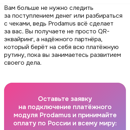
по QR-коду. Для этого нужен только
расчётный счёт.
Какие банки и платёжные сервисы
предлагают приём оплаты по QR-
коду?
В 2025 году эту услугу предоставляют
практически все крупные банки России:
Сбербанк, ВТБ, Т-Банк, Альфа-Банк
и другие. Также существуют удобные
платёжные модули, такие как Prodamus,
которые объединяют в одном QR-коде
множество способов оплаты.
Как подключить оплату по QR-
коду на сайт или в офлайн-
магазине?