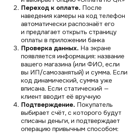
их лояльность и ускоряете
процесс обслуживания.
Высокая безопасность.
Клиенту
не нужно «светить» данные своей
карты. Все операции проходят
внутри защищённых банковских
приложений, что сводит риск
мошенничества к минимуму.
Недостатки:
Нужен интернет.
И у вас,
и у клиента должен быть
стабильный доступ в интернет для
совершения операции.
Нет кешбэка от банков.
Некоторые клиенты могут
предпочесть оплату картой, чтобы
получить банковский кэшбэк. При
оплате через СБП он чаще всего
не начисляется. Однако есть банки,
которые предлагают кешбэк