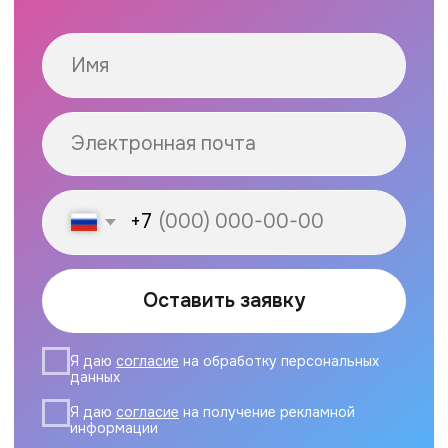
Для офлайн-магазина нужно получить
QR-код в банке или сервисе
и распечатать его. Для сайта
необходимо интегрировать платёжный
модуль (например, от Prodamus) или
использовать API банка, чтобы QR-код
генерировался автоматически при
оформлении заказа.
Насколько безопасна оплата
по QR-коду для клиентов?
Это очень безопасный способ. Клиент
не вводит данные своей карты
на сторонних сайтах или устройствах.
Вся операция проходит внутри
официального, защищённого приложения
его банка. Главное правило для
клиента — проверять сумму
и получателя перед подтверждением
платежа.