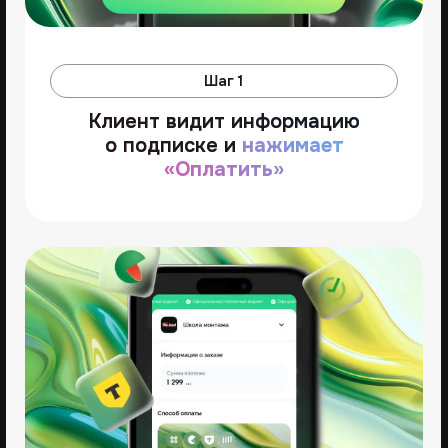
Шаг 3
Сохраняет карту и соглашается
с условиями
автоматического
списания средств
Следующие платежи будут
списываться автоматически
по установленному графику.
Вы получите деньги, а клиент — чек
Как настроить
рекуррентные
платежи в
Prodamus
В Prodamus доступно несколько способов —