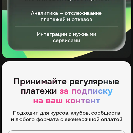
на ваш контент
Подходит для курсов, клубов, сообществ
и любого формата с ежемесячной оплатой
Что можно продавать по подписке:
Закрытый доступ
Пла
Доступ к закрытому
Эксклюз
сообществу или чату
видео, 