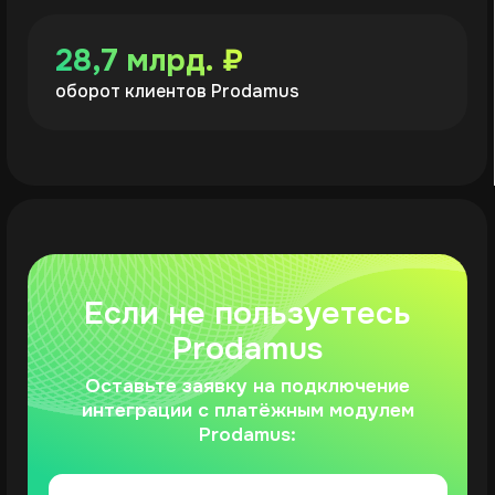
Приём оплат
Тарифы
ИТ-сервис для приёма оплат из России
ИТ-сервис для приёма международных
платежей
Рассрочки и кредиты
«Частями»
Способы оплаты Частями
Рекуррентные платежи
Платёжный виджет
Облачная онлайн-касса
Решения для бизнеса
Экосистема
Приём оплат
Prodamus.XL
для самозанятых
Prodamus.Linkrr
Приём оплат
для ИП и юрлиц