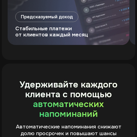
Автоматические напоминания
Вам не придётся вести список
оплативших и напоминать клиентам
об оплате —
Prodamus
автоматически уведомляет клиентов
о предстоящем списании или
о завершении подписки
Оповещения подписчикам приходят
на электронную почту или по СМС.
Количество уведомлений и сроки
их отправки зависят от интервала
автосписаний, который вы настраиваете
сами
Подключить