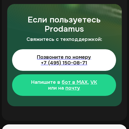
Партнёрская программа
partners@prodamus.ru
По вопросам рекламы,
сотрудничества и PR
pr@prodamus.ru
Не является публичной офертой
ИНН 1215156909
КПП 121501001
ОГРН 1111215003460
ОКВЭД: 63.11
Использование материалов сайта
допускается только с письменного
разрешения правообладателя. Иначе это
является нарушением авторских и смежных
прав правообладателя
Настоящий сайт является официальным
сайтом аккредитованной ИТ-компании ООО
"Продамус"
Подписка на рассылку
Подпишитесь на новости и получите гайд
о том, как легально принимать оплату
и не бояться 115-ФЗ и 54-ФЗ