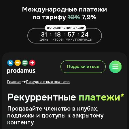
Международные платежи
по тарифу
10%
7,9%
Подключиться
до окончания акции
31
18
57
22
:
:
:
день
часов
минут
секунды
Подключиться
Главная
Рекуррентные платежи
Рекуррентные
платежи*
Продавайте членство в клубах,
подписки и доступы к закрытому
контенту
Готовое решение для приёма
рекуррентных платежей
Поддержка клубной модели: