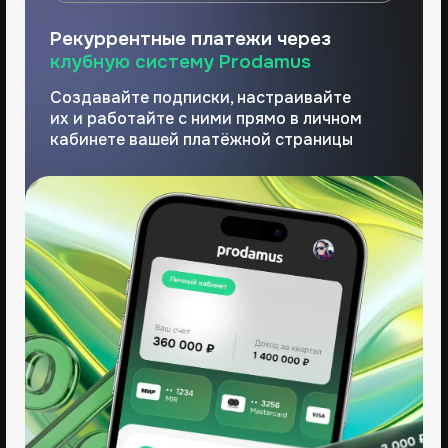
2 000 ₽
Если подключаете услугу
в любое другое время
Подключить
Тарифы по банковским картам
Если вы принимаете платежи через
клубную систему Prodamus
3,8%
за первый платёж
Далее — 4,8% за каждый
последующий платёж