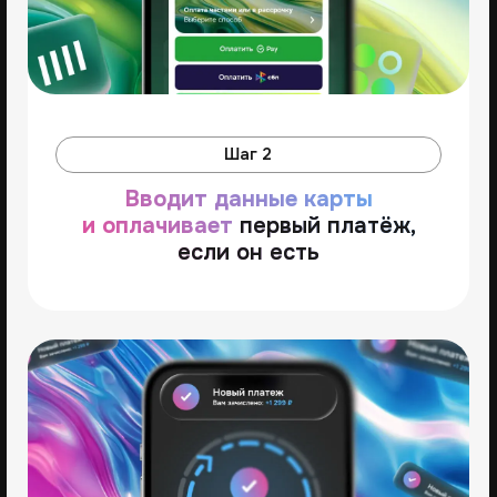
через клубную систему или через робота
автосписаний
Вариант 1
Рекуррентные платежи через
клубную систему Prodamus
Создавайте подписки, настраивайте
их и работайте с ними прямо в личном
кабинете вашей платёжной страницы