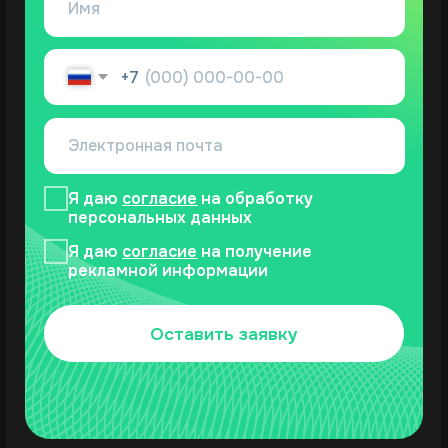
Полезное
Компания
Блог
О компании
Кейсы
Документы
Партнёрская
Вебинары
программа
База знаний
Вопрос-ответ
Программа лояльности
Карьера в Prodamus
ИТ-Аккредитация
Контакты
8 (495) 150-08-71
По вопросам подключения
connection@prodamus.ru
По вопросам техподдержки
sales@prodamus.ru
Для жалоб и предложений
quality@prodamus.ru