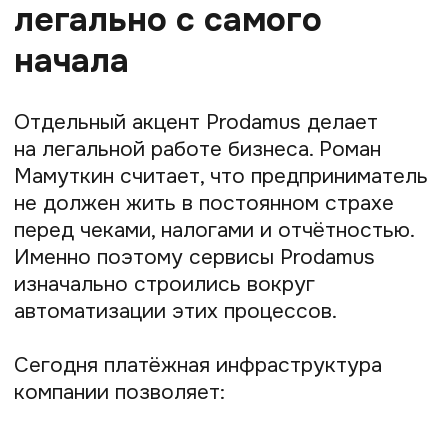
и качеству клиентского сервиса. Этим
направлением занимается и команда под
руководством Лены Голиковой —
генерального директора Prodamus.
Подход компании строится вокруг
простой идеи: клиент не должен
оставаться один на один с техническими
сложностями. Особенно когда речь идёт
о деньгах, оплатах и продажах. Для
малого бизнеса скорость поддержки
и понятный сервис часто оказываются
не менее важными, чем сами технические
возможности платформы.
Главное
Роман Мамуткин считает, что
современные платёжные технологии —
это уже не просто способ принимать
деньги от клиентов. Это полноценная