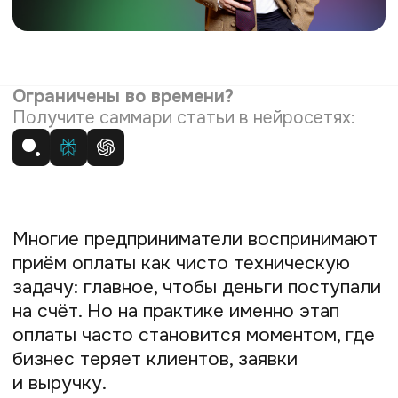
оплаты часто становится моментом, где
бизнес теряет клиентов, заявки
и выручку.
Роман Мамуткин, основатель Prodamus,
считает, что платёжная инфраструктура
давно перестала быть просто «кнопкой
оплаты». Сегодня она напрямую влияет
на конверсию в продажу, доверие
клиентов и возможность бизнеса расти
легально и без лишней рутины.
Поэтому один из главных вопросов для
предпринимателя сейчас звучит не «как
подключить оплату», а «как сделать
оплату удобной для клиента и выгодной
для бизнеса».
Содержание