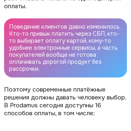
принимать платежи официально даже
через платёжную ссылку или QR-код.
Это особенно удобно для самозанятых,
экспертов, онлайн-школ и малого
бизнеса.
По словам Романа Мамуткина, чем
проще клиенту оплатить продукт, тем
проще бизнесу зарабатывать.
Совет № 3. Работайте
легально с самого
начала
Отдельный акцент Prodamus делает
на легальной работе бизнеса. Роман
Мамуткин считает, что предприниматель
не должен жить в постоянном страхе
перед чеками, налогами и отчётностью.
Именно поэтому сервисы Prodamus