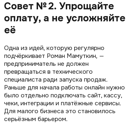
среднего чека
Ещё один инструмент, который Prodamus
активно развивает, — рассрочки
и оплата частями. По словам Романа
Мамуткина, многие предприниматели
недооценивают, насколько сильно
рассрочка влияет на продажи. Для
клиента психологически проще принять
решение о покупке, когда сумму можно
разделить на части.
Особенно хорошо рассрочки работают
в:
Онлайн-образовании
Консультационных услугах
Дорогих цифровых продуктах
Программах сопровождения
Подписочных сервисах
Сегодня через Prodamus доступны