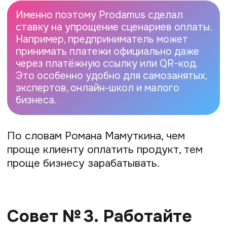
разные варианты рассрочек и оплаты
частями, включая собственный сервис
Prodamus.Частями. Для бизнеса это
означает рост среднего чека
и возможность продавать более
дорогие продукты без агрессивных
продаж.
Совет № 5.
Не забывайте, что
за оплатой всегда стоит
человек
В Prodamus часто говорят о том, что
хороший сервис начинается
не с технологии, а с понимания клиента.
Внутри компании большое внимание
уделяют поддержке предпринимателей