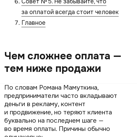
цифровых продуктах и других
направлениях, где клиент принимает
решение быстро и эмоционально.
Именно поэтому в Prodamus считают,
что платёжный путь должен быть
максимально простым и понятным.
Совет № 1. Давайте
клиенту выбор способов
оплаты
Роман Мамуткин считает, что одна
из самых частых ошибок бизнеса —
рассчитывать только на один сценарий
оплаты.
Поведение клиентов давно изменилось.
Кто-то привык платить через СБП, кто-
то выбирает оплату картой, кому-то
удобнее электронные сервисы, а часть