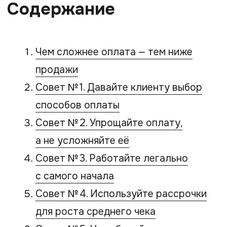
По словам Романа Мамуткина,
предприниматели часто вкладывают
деньги в рекламу, контент
и продвижение, но теряют клиента
буквально на последнем шаге —
во время оплаты. Причины обычно
одинаковые:
Слишком длинный путь до оплаты
Неудобная форма
Отсутствие привычного способа
оплаты
Необходимость переходить
на сторонние страницы
Ошибки и технические сбои
Отсутствие рассрочки
Недоверие к платёжному сценарию
Даже небольшое неудобство в момент
оплаты резко снижает вероятность
покупки. Особенно это заметно
в онлайн-образовании, сфере услуг,