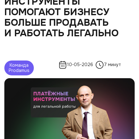
10-05-2026
7 минут
Команда
Prodamus
Ограничены во времени?
Получите саммари статьи в нейросетях:
Многие предприниматели воспринимают
приём оплаты как чисто техническую
задачу: главное, чтобы деньги поступали
на счёт. Но на практике именно этап