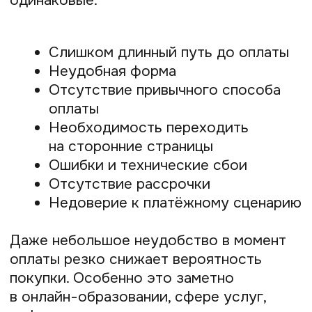
покупателей вообще не готова
оплачивать дорогой продукт без
рассрочки.
Поэтому современные платёжные
решения должны давать человеку выбор.
В Prodamus сегодня доступны 16
способов оплаты, в том числе:
Банковские карты
СБП
Оплата по ссылке
QR-коды
Рекуррентные платежи
Рассрочки
Оплата частями
Международные платежи
Для бизнеса это означает не только
удобство, но и рост конверсии. Чем
меньше препятствий между клиентом
и оплатой, тем выше вероятность