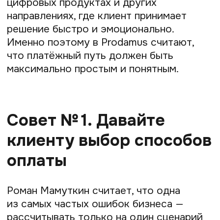
покупки.
Совет № 2. Упрощайте
оплату, а не усложняйте
её
Одна из идей, которую регулярно
подчёркивает Роман Мамуткин, —
предприниматель не должен
превращаться в технического
специалиста ради запуска продаж.
Раньше для начала работы онлайн нужно
было отдельно подключать сайт, кассу,
чеки, интеграции и платёжные сервисы.
Для малого бизнеса это становилось
серьёзным барьером.
Именно поэтому Prodamus сделал
ставку на упрощение сценариев оплаты.
Например, предприниматель может