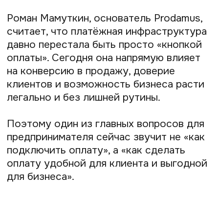
Чем сложнее оплата — тем ниже
продажи
Совет № 1. Давайте клиенту выбор
способов оплаты
Совет № 2. Упрощайте оплату,
а не усложняйте её
Совет № 3. Работайте легально
с самого начала
Совет № 4. Используйте рассрочки
для роста среднего чека
Совет № 5. Не забывайте, что
за оплатой всегда стоит человек
Главное
Чем сложнее оплата —
тем ниже продажи