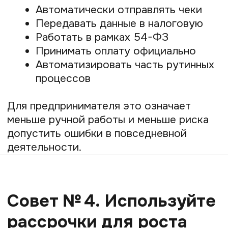
часть продаж, клиентского опыта
и роста бизнеса.
Именно поэтому предпринимателям
важно смотреть на оплату шире:
Упрощать путь клиента
Давать выбор способов оплаты
Подключать рассрочки
Автоматизировать рутину
Работать легально
Выстраивать удобный сервис
Во многом на этих принципах и строится
подход Prodamus — экосистемы, которая
помогает предпринимателям не только
принимать платежи, но и выстраивать
более устойчивый и удобный бизнес.
Статья была полезной? Поделитесь
с друзьями и коллегами: