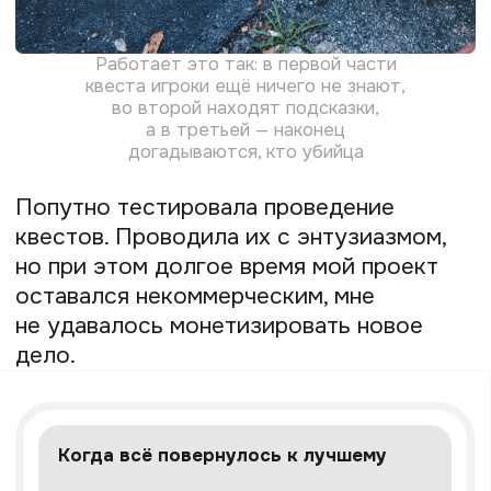
патриотический, — тогда игроки поймут,
по какой причине произошли те или иные
события в истории страны и почему
их важно знать и помнить. В игре
прокачивается не только
наблюдательность и способность
к анализу, но и умение различать добро
и зло — именно такие квесты интереснее
всего.
Сюжеты моих квестов часто связаны
с историческими фактами
и достопримечательностями