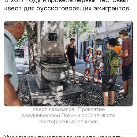
Это был день, когда я официально стала
предпринимателем. Я поняла, что нужно
зарабатывать, и начала с самого
простого для себя — придумала
и продала «убийство».
В 2018 году провела квест «Чисто
словенское убийство» — он был построен
на истории об убийстве епископа в XV
веке. Я писала завлекающие посты
об этом квесте, когда у меня ещё даже
не было готового сценария — только
описание и общая концепция. Люди
заинтересовались, и буквально за пару
недель мне удалось собрать две группы.
Этот квест стал топовым — обо мне
даже писали в словенских СМИ.
Успешный старт заметили мои коллеги:
ко мне стали обращаться гиды, чтобы
я научила их создавать квесты.
В этот момент у меня появляется
собственная методика по созданию
настоящего квеста с элементами
расследования. Эту авторскую
программу я зарегистрировала