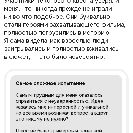
в агентстве — в Словении хорошо
защищено авторское право, любой
сценарий можно зарегистрировать
официально. Я даже стала «Человеком
года 2020» в Шкофья-Лока и досрочно
получила вид на жительство за вклад
в развитие туризма. Сейчас у меня
ученики по всему миру, а я сама —
президент содружества «Квестомания».
Как я понимаю
настоящие квесты
Хочу ещё раз подчеркнуть, что разделяю
игровые экскурсии и квесты — это
противоречащие друг другу понятия.
Во время экскурсии участники слушают
и задают вопросы, и игровой элемент,
даже если он есть, не играет главной
роли. А во время квеста — сами
становятся главными героями. Например,