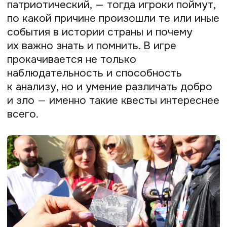
Это как раз то, что мне нужно, — так
я охватываю большую часть
русскоговорящей аудитории.
В результате хороших квестологов
становится больше — а это и есть моя
главная цель.
Оставьте заявку
на подключение платёжного
модуля Prodamus и принимайте
оплату по России и всему миру:
+7