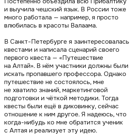
пор живу тут. В новом для себя месте
я получила лицензию гида и начала
развивать туризм в этой удивительно
интересной стране, но тему квестов
тоже не оставила. Даже во время
обучения в Словении я связала свою
курсовую работу по предмету «Туризм»
с квестами. Она представляла собой
сценарий квеста с интригующим
названием — «По следам русской
мафии».
Пару лет я занималась всё тем же —
проводила экскурсии и при этом думала,
как же выделиться среди коллег.
Решила, что в этом помогут квесты.
В 2017 году я провела первый тестовый
квест для русскоговорящих эмигрантов.