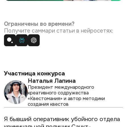
создания квестов
Я бывший оперативник убойного отдела
криминальной полиции Санкт-
Петербурга — за годы службы раскрыла
более 100 преступлений. В какой-то
момент я выгорела от непростой службы
и уволилась, чтобы вести экскурсии.
А потом решила сделать их ещё более
интересными — и увлеклась
квестологией.
Сейчас я президент международного
креативного содружества
«Квестомания» и автор методики
создания квестов. Про себя говорю, что
создаю и продаю убийства: обычно мои
истории детективные. В статье
расскажу, почему ушла из полиции и как
прежний опыт пригодился мне
в разработке квестов с элементами
расследования.