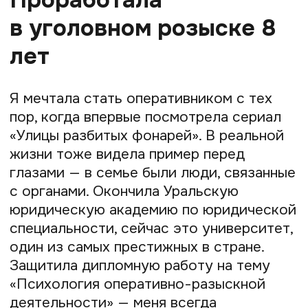
время перевелась в область, в убойный
отдел. За годы службы я раскрыла более
100 преступлений.
Ушла из убойного
отдела, чтобы вести
экскурсии
Работа в органах нередко связана
с интригами и постоянной борьбой
внутри коллектива — в какой-то момент
я эмоционально выгорела. В 2012 году
я поняла, что если я крутой сыщик,
то смогу реализоваться везде,
и уволилась. Решила сменить
обстановку, выучить новый язык
и построить жизнь по-другому.
Сразу присмотрелась к туризму — это
самый простой способ ездить