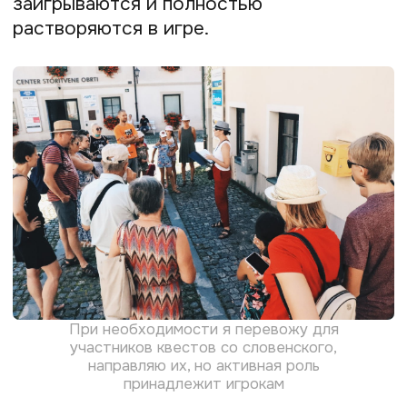
родителей, а не наоборот. Плюс все
люди разные — кто-то легко вливается
в процесс, активно взаимодействует
с другими игроками, а кому-то надо
аккуратно в этом помочь.
Нашла способ законно
принимать оплаты
от учеников
Когда я начала работать с учениками,
то стала искать способ
принимать
платежи из России и других стран СНГ
.
В итоге поступила так: оформила
в России самозанятость и подключила
платёжный модуль Prodamus. Теперь
я зашиваю платёжные ссылки в свои
продающие посты в Telegram, и все
желающие оплачивают курсы
и практикумы без моего участия.