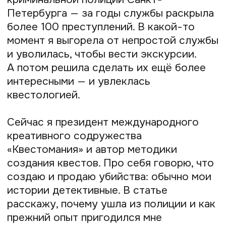
Содержание
Проработала в уголовном розыске 8
лет
Ушла из убойного отдела, чтобы
вести экскурсии
Уехала в Словению и окунулась в мир
квестов
Разработала авторскую методику
по созданию настоящего квеста
Как я понимаю настоящие квесты
Учу создавать увлекательные квесты,
которые приносят ведущему от 300
до 500 евро за одну игру
Нашла способ законно принимать
оплаты от учеников