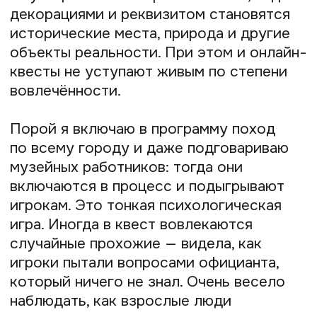
доработка готового квеста. Бывает,
обращаются те, кто уже ведёт
настоящий квест, но у них есть ошибка
в сценарии, из-за которой игра
смазывается. Не все могут сами понять,
как исправить такой сценарий, а я в этом
помогаю. Моё обучение прошли более
100 человек, и это не только гиды,
но и преподаватели, ведущие
мероприятий, предприниматели — все,
кому интересна идея зарабатывать
на любимом деле.
Я учу создавать безопасные квесты
с учётом особенностей игроков.
Например, взрослые люди легче
воспринимают какие-то кровавые
сюжеты, а детей на них звать не стоит:
они могут воспринять игру всерьёз
и испугаются. При этом взрослые
заигрываются сильнее, и дети
удивляются поведению своих