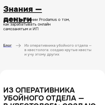
Знания —
деньги
Блог ИТ-компании Prodamus о том,
как зарабатывать онлайн
самозанятым и ИП
Блог
Из оперативника убойного отдела —
в квестолога: создаю крутые квесты
и учу этому других
ИЗ ОПЕРАТИВНИКА
УБОЙНОГО ОТДЕЛА —
В КВЕСТОЛОГА: СОЗДАЮ
КРУТЫЕ КВЕСТЫ И УЧУ
ЭТОМУ ДРУГИХ
30-07-2025
10 минут
Конкурс