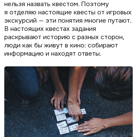
При необходимости я перевожу для
участников квестов со словенского,
направляю их, но активная роль
принадлежит игрокам
Во время квеста игроки не только
веселятся, но и попутно знакомятся
с историей города. Уверена, они потом
надолго запоминают интересные
сведения, которые обнаружили
самостоятельно в ходе игры. Такие
туристы знают об истории города
больше его коренных жителей,
буквально проживают её и начинают
воспринимать как личную. Кстати, это
делает квесты интересными и для
местных — они скорее пойдут на квест,
чем на экскурсию.
В интерактивную игру можно зашить
любой смысл. Например,