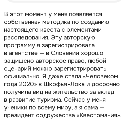
до 500 евро за одну
игру
Теперь я больше работаю именно как
наставник. Например, сейчас с ученицей
из России мы совместно делаем
шпионский квест-путешествие.
Он основан на поиске документов,
которые двойной агент спрятал
в Калининграде. Задача игроков —
обогнать шпионов британской разведки
и найти эти документы первыми, чтобы
сохранить государственную тайну. Люди
будут погружаться в игру на целых 4
дня — для меня это уже немного другой
этап, более масштабный.
Я обучаю людей из разных стран, они
находят меня в основном через Telegram.
Даю ученикам пошаговый план,
в котором объединила все свои знания,
все нюансы по созданию квестов. Если