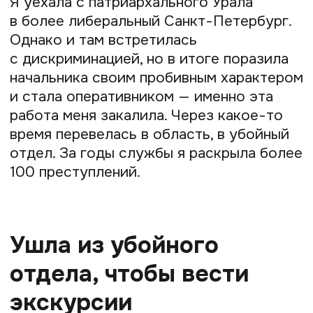
На память о несостоявшемся квесте
у меня осталась группа
во «ВКонтакте» — в ней всего 6
подписчиков
Момент озарения
Помню, я сидела на курсах гидов-
сопровождающих в Санкт-Петербурге
и слушала, что у экскурсантов нужно
вызывать эмоции, цеплять их. В этот
момент у меня появилась идея —
объединить расследования
с экскурсиями. Я вдруг ясно увидела
формат, в котором участники не просто
слушают гида, а активно действуют сами.
Это не обычная экскурсия, а настоящее
расследование, в котором каждый может
примерить на себя роль сыщика. Так
и родилась идея создавать квесты
с элементами детектива — на стыке
туризма, игры и анализа информации.