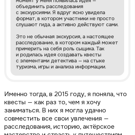
казалась мне интересной и уникальной,
но всё время возникал вопрос: а вдруг
это никому не нужно?
Плюс не было примеров и понятной
модели, как это делать, да и поддержки
от знакомых я не получила — многие
просто не понимали мою задумку.
Поэтому у меня было чувство, что
я осталась один на один со своей идеей,
которую никто не разделяет.
Разработала авторскую
методику по созданию
настоящего квеста
После удачного опыта я погрузилась
в квестологию, чтобы вывести формулу
идеального квеста: изучала историю
и теорию интерактивных игр. Я заметила,
что в сети много разрозненной
информации — интернет путался