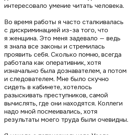
за границу. Я окончила курсы гидов
и стала сопровождать туристов
в Польшу, Чехию, Финляндию, Швецию.
Постепенно объездила всю Прибалтику
и выучила чешский язык. В России тоже
много работала — например, я просто
влюбилась в красоты Валаама.
В Санкт-Петербурге я заинтересовалась
квестами и написала сценарий своего
первого квеста — «Путешествие
на Алтай». В нём участники должны были
искать пропавшего профессора. Однако
путешествие не состоялось, мне
не хватило знаний, маркетинговой
подготовки и чёткой методики. Тогда
квесты были ещё в диковинку, сейчас
отношение к ним другое. Я надеюсь, что
когда-нибудь ко мне обратится ученик
с Алтая и реализует эту идею.