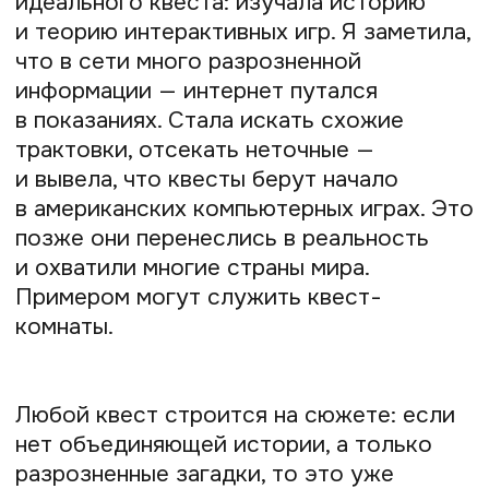
квесты не уступают живым по степени
вовлечённости.
Порой я включаю в программу поход
по всему городу и даже подговариваю
музейных работников: тогда они
включаются в процесс и подыгрывают
игрокам. Это тонкая психологическая
игра. Иногда в квест вовлекаются
случайные прохожие — видела, как
игроки пытали вопросами официанта,
который ничего не знал. Очень весело
наблюдать, как взрослые люди
заигрываются и полностью
растворяются в игре.