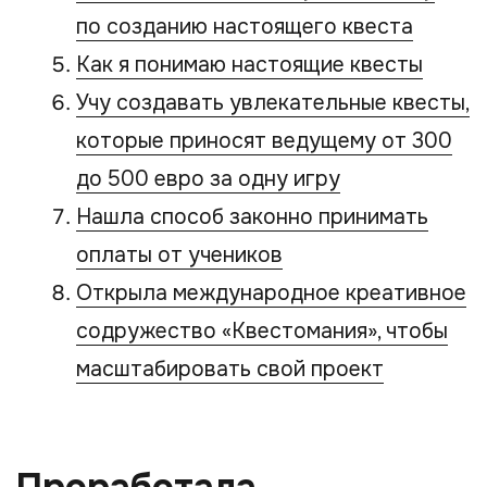
интересовало умение читать человека.
Во время работы я часто сталкивалась
с дискриминацией из-за того, что
я женщина. Это меня задевало — ведь
я знала все законы и стремилась
проявить себя. Сколько помню, всегда
работала как оперативник, хотя
изначально была дознавателем, а потом
и следователем. Мне было скучно
сидеть в кабинете, хотелось
разыскивать преступников, самой
вычислять, где они находятся. Коллеги
надо мной посмеивались, хотя
результаты моего труда были очевидны.
Я уехала с патриархального Урала
в более либеральный Санкт-Петербург.
Однако и там встретилась
с дискриминацией, но в итоге поразила
начальника своим пробивным характером
и стала оперативником — именно эта
работа меня закалила. Через какое-то