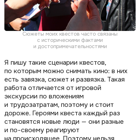
Оставить заявку
Я даю
согласие
на обработку персональных
данных
Я даю
согласие
на получение рекламной
информации
А ещё я участвовала в конкурсе
Prodamus «Мечтай и делай». Меня очень
порадовало, что история о моём опыте
предпринимательства вошла в топ-10.
Благодаря Prodamus о моей
увлечённости квестологией узнало
множество людей.
Открыла
международное
креативное