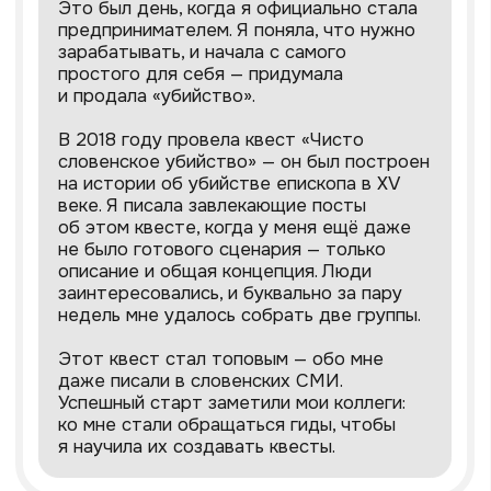
Я пишу такие сценарии квестов,
по которым можно снимать кино: в них
есть завязка, сюжет и развязка. Такая
работа отличается от игровой
экскурсии по вложениям
и трудозатратам, поэтому и стоит
дороже. Героями квеста каждый раз
становятся новые люди — они разные
и по-своему реагируют
на происходящее. Поэтому нельзя
одинаково провести один и тот же квест
дважды — новые игроки импровизируют
и раскрывают сюжет с неожиданной
стороны.
Учу создавать
увлекательные квесты,
которые приносят
ведущему от 300