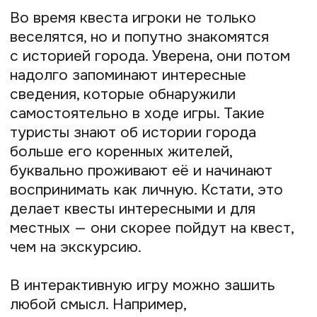
После перехода по ссылке у клиента
открывается платёжная страница, где он:
Оставляет свои данные
Выбирает удобный способ оплаты
Оплачивает покупку
После чего автоматически получает чек
на электронную почту.
Так выглядит платёжная страница:
покупателю достаточно ввести
номер телефона и адрес
электронной почты, чтобы перейти
к оплате
Благодаря Prodamus я подключила
множество способов оплаты и теперь
могу продавать обучение, в том числе
и в рассрочку, жителям России,
Казахстана, Беларуси и Кыргызстана.