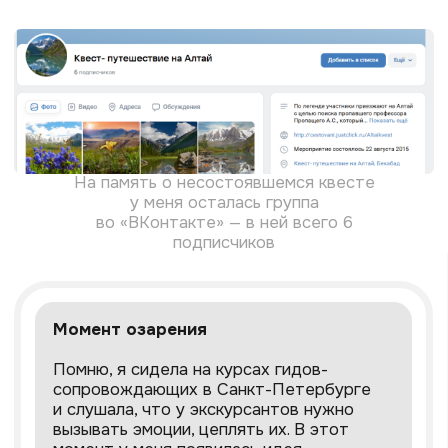
Квест назывался «Проклятие
средневековой Локи» и собрал много
восторженных отзывов
Участники текстового квеста уверяли
меня, что никогда прежде не играли
ни во что подобное. Они буквально
стали героями захватывающего фильма,
полностью погрузились в историю.
Я сама видела, как взрослые люди
заигрывались и полностью вживались
в сюжет, — это было невероятно.
Самое сложное испытание
Самым трудным для меня оказалось
справиться с неуверенностью. Идея