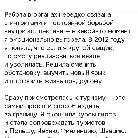
Именно тогда, в 2015 году, я поняла, что
квесты — как раз то, чем я хочу
заниматься. В них я могла удачно
совместить все свои увлечения —
расследования, историю, актёрское
мастерство и страсть к путешествиям.
Кроме того, мне не очень нравится
классический туризм — участники
экскурсий выступают пассивными
слушателями, а ведь добывать
информацию интереснее
и продуктивнее, чем просто
её поглощать.
Уехала в Словению
и окунулась в мир
квестов
В 2015 году я уехала в Словению и с тех