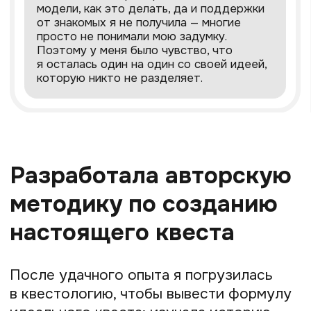
я встречаю их в роли переводчика, а они
по сюжету — первоклассные детективы,
которые с моей помощью будут вести
игровое следствие и добывать
информацию.
Игроки изучают факты и получают
нужные им для расследования сведения.
Например, старинный мост может быть
связан с определёнными событиями, и,
узнав о них, участники квеста получают
подсказку. Или пытаются понять, почему
украденная из музея картина так ценна,
кто её автор и что интересного есть
в его биографии.
Такие проекты — живое кино с акцентом
на психологию игроков. Их можно
реализовать онлайн, в помещении или
на улице — так интереснее всего, ведь
декорациями и реквизитом становятся
исторические места, природа и другие
объекты реальности. При этом и онлайн-