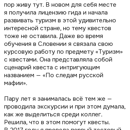
Работает это так: в первой части
квеста игроки ещё ничего не знают,
во второй находят подсказки,
а в третьей — наконец
догадываются, кто убийца
Попутно тестировала проведение
квестов. Проводила их с энтузиазмом,
но при этом долгое время мой проект
оставался некоммерческим, мне
не удавалось монетизировать новое
дело.
Когда всё повернулось к лучшему