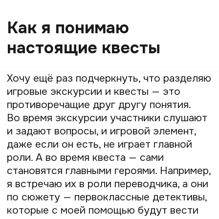
человек идёт прямо по готовой
структуре, то и у него получится
качественный продукт. Останется
только протестировать его на игроках,
хотя бы на знакомых. До этого не все
доходят, но если рискнут и найдут
время, то у них обязательно всё
получится.
А ещё я призываю учеников собирать
отзывы, фотографии и видео
с тестового квеста. Их потом можно
использовать в рекламе — это хорошо
влияет на продажи. Отзывы помогают
заранее оценить квест, убедиться, что
он понравился другим людям. После
теста ученики приходят ко мне, чтобы
поделиться результатами. Я даю
им обратную связь, рекомендую, какие
моменты можно улучшить.