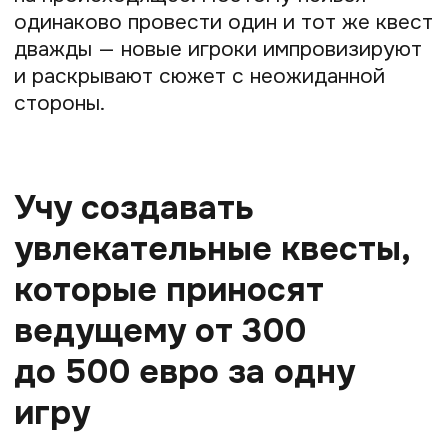
содружество
«Квестомания», чтобы
масштабировать свой
проект
«Квестомания» — единственная
официальная организация в мире,
которая развивает и продвигает
квестологию. Как президент этого
некоммерческого содружества я создаю
профессиональное сообщество для всех
русскоговорящих квестологов. Мне
хочется, чтобы как можно больше людей
делали качественные квесты. Люблю,
когда квесты не только развлекают,
но и открывают участникам новое —
культуру, традиции, историю того края,
где они путешествуют. Это называется
креативный туризм.