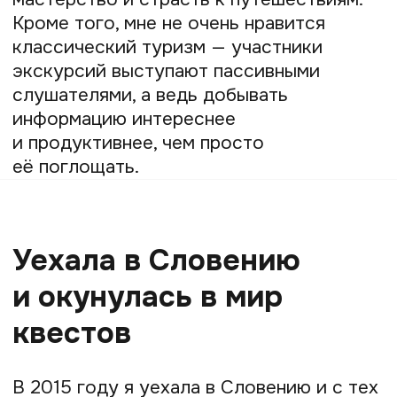
в показаниях. Стала искать схожие
трактовки, отсекать неточные —
и вывела, что квесты берут начало
в американских компьютерных играх. Это
позже они перенеслись в реальность
и охватили многие страны мира.
Примером могут служить квест-
комнаты.
Любой квест строится на сюжете: если
нет объединяющей истории, а только
разрозненные загадки, то это уже
нельзя назвать квестом. Поэтому
я отделяю настоящие квесты от игровых
экскурсий — эти понятия многие путают.
В настоящих квестах задания
раскрывают историю с разных сторон,
люди как бы живут в кино: собирают
информацию и находят ответы.