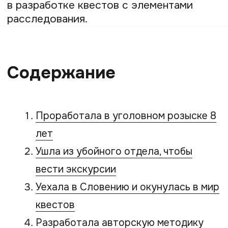
Открыла международное креативное
содружество «Квестомания», чтобы
масштабировать свой проект
Проработала
в уголовном розыске 8
лет
Я мечтала стать оперативником с тех
пор, когда впервые посмотрела сериал
«Улицы разбитых фонарей». В реальной
жизни тоже видела пример перед
глазами — в семье были люди, связанные
с органами. Окончила Уральскую
юридическую академию по юридической
специальности, сейчас это университет,
один из самых престижных в стране.
Защитила дипломную работу на тему
«Психология оперативно-разыскной
деятельности» — меня всегда