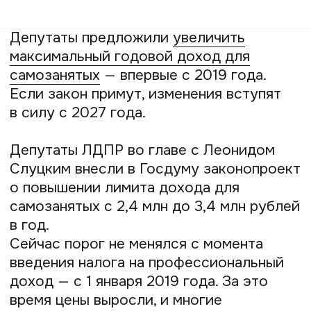
Депутаты ЛДПР во главе с Леонидом
Слуцким внесли в Госдуму законопроект
о повышении лимита дохода для
самозанятых с 2,4 млн до 3,4 млн рублей
в год.
Сейчас порог не менялся с момента
введения налога на профессиональный
доход — с 1 января 2019 года. За это
время цены выросли, и многие
самозанятые стали упираться в этот
потолок. По мнению авторов
законопроекта, из-за этого часть из них
скрывает доходы, чтобы не потерять
право на спецрежим.
Если закон примут, новый лимит
заработает с 1 января 2027 года.
Статья была полезной? Поделитесь
с друзьями и коллегами: