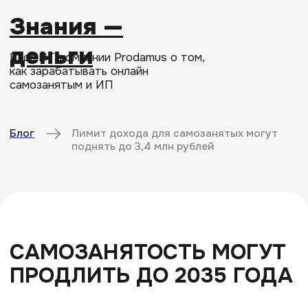
Знания —
деньги
Блог ИТ-компании Prodamus о том,
как зарабатывать онлайн
самозанятым и ИП
Блог
Лимит дохода для самозанятых могут
поднять до 3,4 млн рублей
САМОЗАНЯТОСТЬ МОГУТ
ПРОДЛИТЬ ДО 2035 ГОДА
Депутаты предложили
увеличить
максимальный годовой доход для
самозанятых
— впервые с 2019 года.
Если закон примут, изменения вступят
в силу с 2027 года.